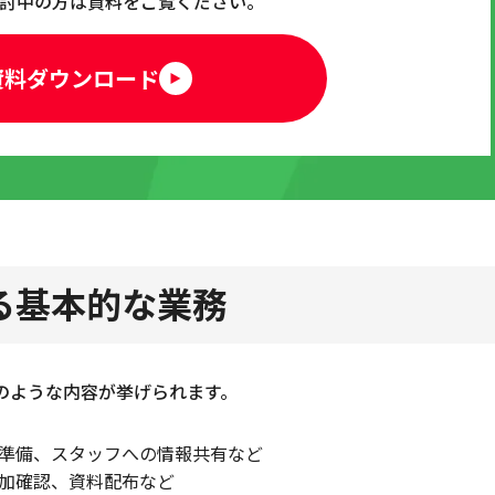
討中の方は資料をご覧ください。
資料ダウンロード
率化する方法
る
る
導入が有効な理由
る基本的な業務
できる
のような内容が挙げられます。
トラブルを防ぎやすい
しやすい
準備、スタッフへの情報共有など
加確認、資料配布など
る