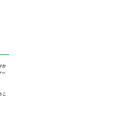
がか
ケー
うこ