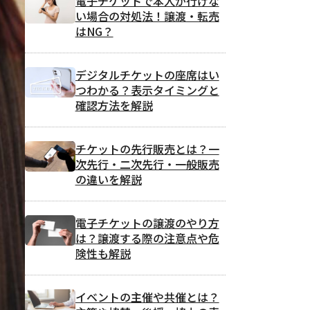
電子チケットで本人が行けな
い場合の対処法！譲渡・転売
はNG？
デジタルチケットの座席はい
つわかる？表示タイミングと
確認方法を解説
チケットの先行販売とは？一
次先行・二次先行・一般販売
の違いを解説
電子チケットの譲渡のやり方
は？譲渡する際の注意点や危
険性も解説
イベントの主催や共催とは？