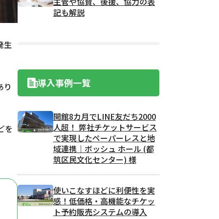
主管や協賛、後援、協力の表
記も解説
発生
導入事例一覧
あり
開館8カ月でLINE友だち2000
人超！ 弊社チケットサービス
どを
で実現したペーパーレスと地
域連携｜ボッシュ ホール (都
筑区民文化センター) 様
使いこなすほどに利便性を実
感！低価格・高機能なチケッ
ト予約販売システムの導入