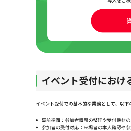
導入をご検
受付窓口を参加者ごとに分ける
【システム編】イベント受付を効
入場チケットをQRコード化す
受付システムを自作する
電子チケットシステムを導入す
イベント受付の効率化にシステム
イベント受付におけ
正確かつスムーズな本人確認が
イベント受付での基本的な業務として、以下
転売チケット・不正入場などの
リアルタイムで受付状況を把握
事前準備：参加者情報の整理や受付機材の
参加者の受付対応：来場者の本人確認や参
来場者データを収集し活用でき