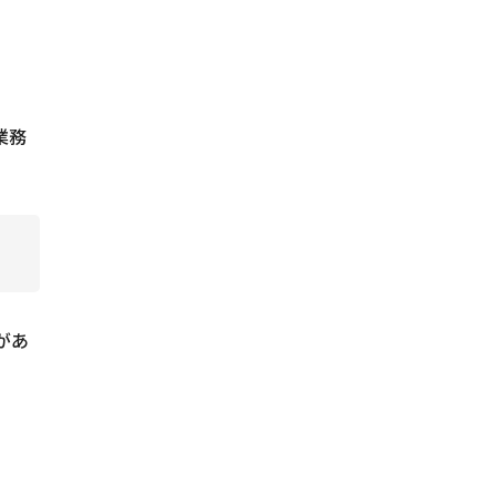
業務
があ