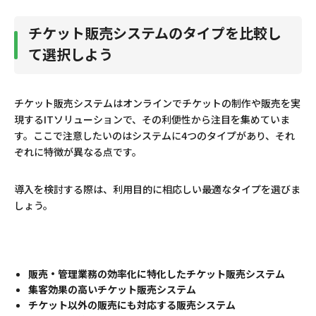
チケット購入者の利便性もアップ
チケット販売システムのタイプを比較し
て選択しよう
チケットの販売管理なら弊社チケットサービス
コストは販売手数料のみ
チケット販売システムはオンラインでチケットの制作や販売を実
現するITソリューションで、その利便性から注目を集めていま
発券手数料など購入者の負担はなし
す。ここで注意したいのはシステムに4つのタイプがあり、それ
ぞれに特徴が異なる点です。
目に留まりやすいLINE告知で新規集客を実現
導入を検討する際は、利用目的に相応しい最適なタイプを選びま
まとめ
しょう。
販売・管理業務の効率化に特化したチケット販売システム
集客効果の高いチケット販売システム
チケット以外の販売にも対応する販売システム