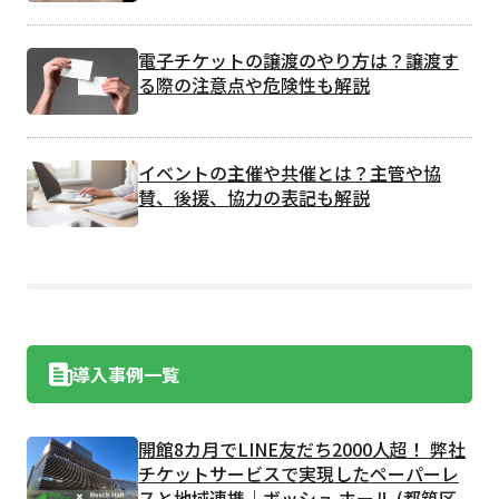
電子チケットの譲渡のやり方は？譲渡す
る際の注意点や危険性も解説
イベントの主催や共催とは？主管や協
賛、後援、協力の表記も解説
導入事例一覧
開館8カ月でLINE友だち2000人超！ 弊社
チケットサービスで実現したペーパーレ
スと地域連携｜ボッシュ ホール (都筑区