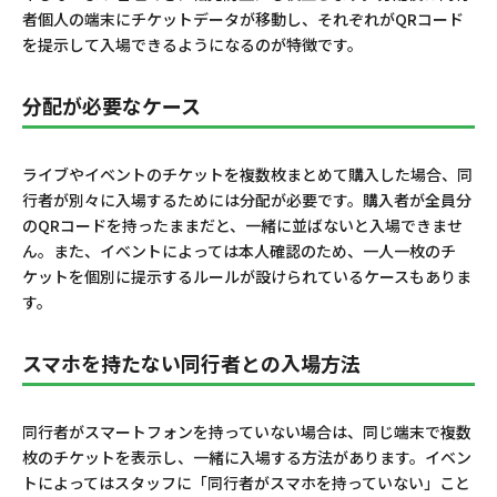
受信したURLを開きチケットを受け取る
者個人の端末にチケットデータが移動し、それぞれがQRコード
を提示して入場できるようになるのが特徴です。
QRコードを表示して入場する
分配が必要なケース
分配の取り消し・キャンセル方法
分配を取り消す手順
ライブやイベントのチケットを複数枚まとめて購入した場合、同
行者が別々に入場するためには分配が必要です。購入者が全員分
同行者が未受信の場合の対応方法
のQRコードを持ったままだと、一緒に並ばないと入場できませ
ん。また、イベントによっては本人確認のため、一人一枚のチ
分配をスムーズに行うポイント
ケットを個別に提示するルールが設けられているケースもありま
す。
デジタルチケット分配を活用してスムーズに入場し
よう
スマホを持たない同行者との入場方法
同行者がスマートフォンを持っていない場合は、同じ端末で複数
枚のチケットを表示し、一緒に入場する方法があります。イベン
トによってはスタッフに「同行者がスマホを持っていない」こと