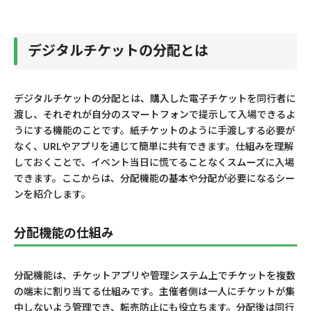
STEP7 当日はこのURLからQRを表示、スキャ
ンして入場
デジタルチケットの分配とは
LINEで分配する方法
トーク画面から共有する手順
デジタルチケットの分配とは、購入した電子チケットを同行者に
渡し、それぞれが自分のスマートフォンで提示して入場できるよ
分配URLを送るときの注意点
うにする機能のことです。紙チケットのように手渡しする必要が
なく、URLやアプリを通じて簡単に共有できます。仕組みを理解
メールで分配する方法
しておくことで、イベント当日に慌てることなくスムーズに入場
できます。ここからは、分配機能の基本や分配が必要になるシー
メールアドレス入力から送信までの流れ
ンを紹介します。
受け取り側が確認すべきポイント
分配機能の仕組み
チケットの受け取り方法
分配機能は、チケットアプリや管理システム上でチケットを複数
アプリをダウンロードしてログイン
の端末に割り当てる仕組みです。主催者側は一人にチケットが集
中しないよう管理でき、転売防止にも役立ちます。分配後は同行