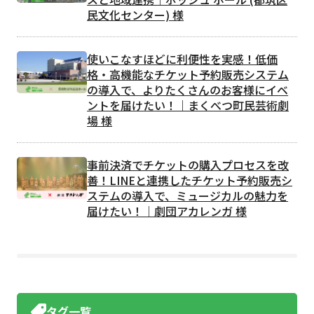
民文化センター) 様
使いこなすほどに利便性を実感！低価
格・高機能なチケット予約販売システム
の導入で、よりたくさんのお客様にイベ
ントを届けたい！｜まくべつ町民芸術劇
場 様
事前決済でチケットの購入プロセスを改
善！LINEと連携したチケット予約販売シ
ステムの導入で、ミュージカルの魅力を
届けたい！｜劇団アカレンガ 様
タグ一覧