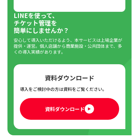
入場直前の分配はトラブルのもと
LINEを使って、
分配前にアプリのログインを確認しておく
チケット管理を
簡単にしませんか？
デジタルチケットの分配手順
安心して導入いただけるよう、本サービスは上場企業が
STEP1 チケットアプリを開き対象チケットを
提供・運営。個人店舗から商業施設・公共団体まで、多
くの導入実績があります。
選択
STEP2 「チケットを分配・渡す」をタップ
資料ダウンロード
STEP3 分配方法を選ぶ（LINE／メールなど）
導入をご検討中の方は資料をご覧ください。
STEP4 枚数、支払い方法選択
資料ダウンロード
STEP5 各支払い方法に沿って決済
STEP6 チケット（QRコード）が表示されるU
RLがLINEに届く