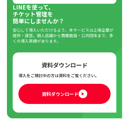
LINEを使って、
イベントまでの宣伝期間が短すぎる
チケット管理を
簡単にしませんか？
宣伝に適切なプラットフォームを使っていない
安心して導入いただけるよう、本サービスは上場企業が
競合のイベントと日程が被っている
提供・運営。個人店舗から商業施設・公共団体まで、多
くの導入実績があります。
人が集まるイベントにするには？集客のコツ
目的・魅力・ターゲットを明確にする
資料ダウンロード
魅力的な広告の作成
導入をご検討中の方は資料をご覧ください。
パートナーシップを活用する
資料ダウンロード
SNSを活用する
イベント後のフォローも忘れずに
イベントの集客なら「弊社チケットサービス」