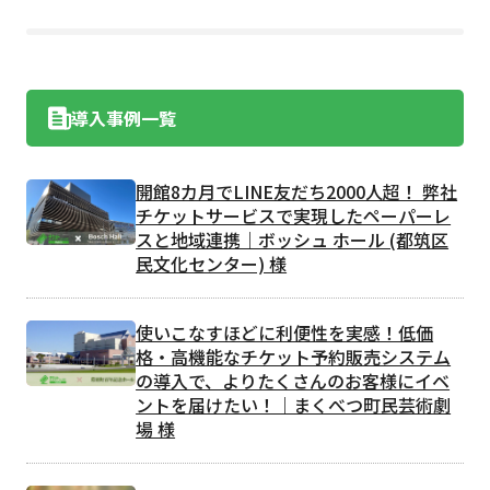
導入事例一覧
開館8カ月でLINE友だち2000人超！ 弊社
チケットサービスで実現したペーパーレ
スと地域連携｜ボッシュ ホール (都筑区
民文化センター) 様
使いこなすほどに利便性を実感！低価
格・高機能なチケット予約販売システム
の導入で、よりたくさんのお客様にイベ
ントを届けたい！｜まくべつ町民芸術劇
場 様