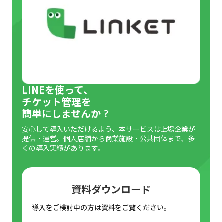
法的コンプライアンス
イベント運営における本人確認の実践方法
事前準備
LINEを使って、
当日の流れ
チケット管理を
簡単にしませんか？
イベントの本人確認に有効な身分証明書とは
安心して導入いただけるよう、本サービスは上場企業が
運転免許証
提供・運営。個人店舗から商業施設・公共団体まで、多
くの導入実績があります。
パスポート
マイナンバーカード
資料ダウンロード
学生証
導入をご検討中の方は資料をご覧ください。